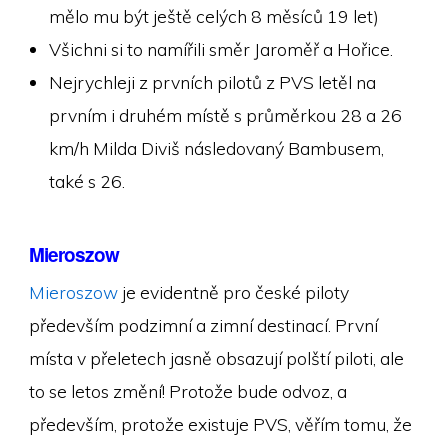
mělo mu být ještě celých 8 měsíců 19 let)
Všichni si to namířili směr Jaroměř a Hořice.
Nejrychleji z prvních pilotů z PVS letěl na
prvním i druhém místě s průměrkou 28 a 26
km/h Milda Diviš následovaný Bambusem,
také s 26.
Mieroszow
Mieroszow
je evidentně pro české piloty
především podzimní a zimní destinací. První
místa v přeletech jasně obsazují polští piloti, ale
to se letos změní! Protože bude odvoz, a
především, protože existuje PVS, věřím tomu, že