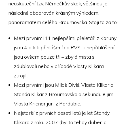
neuskuteční tzv. Němečkův skok, většinou je
následně obdarován krásným výhledem,
panoramatem celého Broumovska. Stojí to za to!
Mezi prvními 11 nejlepšími přeletáři z Koruny
jsou 4 piloti přihlášení do PVS, ti nepřihlášení
jsou ovšem pouze tři – zbylá místa si
zdublovali nebo v případě Vlasty Klikara
ztrojili.
Mezi prvními jsou Miloš Diviš, Vlasta Klikar a
Standa Klikar z Broumovska a sekunduje jim
Vlasta Kricnar jun. z Pardubic.
Nejstarší z prvních deseti letů je let Standy
Klikara z roku 2007 (byl to tehdy duben a