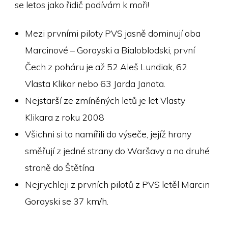
se letos jako řidič podívám k moři!
Mezi prvními piloty PVS jasně dominují oba
Marcinové – Gorayski a Bialoblodski, první
Čech z poháru je až 52 Aleš Lundiak, 62
Vlasta Klikar nebo 63 Jarda Janata.
Nejstarší ze zmíněných letů je let Vlasty
Klikara z roku 2008
Všichni si to namířili do výseče, jejíž hrany
směřují z jedné strany do Waršavy a na druhé
straně do Štětína
Nejrychleji z prvních pilotů z PVS letěl Marcin
Gorayski se 37 km/h.