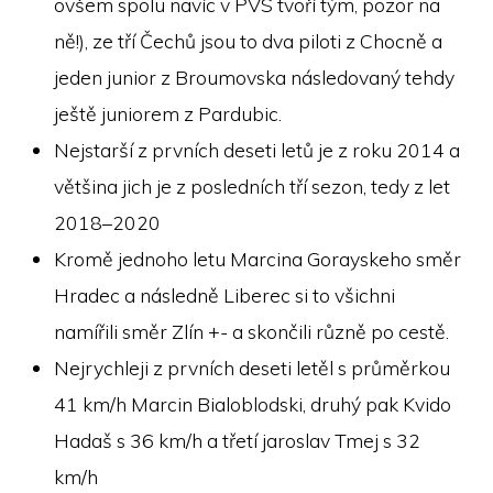
ovšem spolu navíc v PVS tvoří tým, pozor na
ně!), ze tří Čechů jsou to dva piloti z Chocně a
jeden junior z Broumovska následovaný tehdy
ještě juniorem z Pardubic.
Nejstarší z prvních deseti letů je z roku 2014 a
většina jich je z posledních tří sezon, tedy z let
2018–2020
Kromě jednoho letu Marcina Gorayskeho směr
Hradec a následně Liberec si to všichni
namířili směr Zlín +- a skončili různě po cestě.
Nejrychleji z prvních deseti letěl s průměrkou
41 km/h Marcin Bialoblodski, druhý pak Kvido
Hadaš s 36 km/h a třetí jaroslav Tmej s 32
km/h