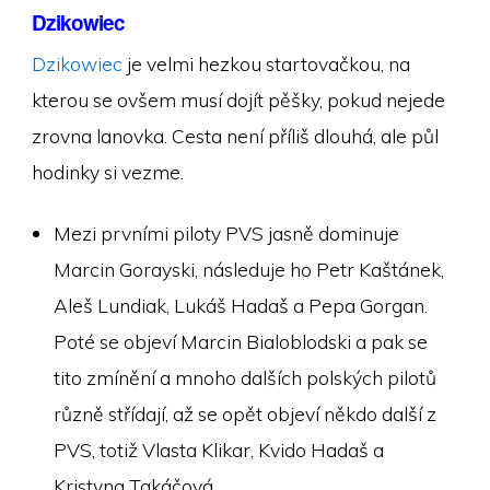
Dzikowiec
Dzikowiec
je velmi hezkou startovačkou, na
kterou se ovšem musí dojít pěšky, pokud nejede
zrovna lanovka. Cesta není příliš dlouhá, ale půl
hodinky si vezme.
Mezi prvními piloty PVS jasně dominuje
Marcin Gorayski, následuje ho Petr Kaštánek,
Aleš Lundiak, Lukáš Hadaš a Pepa Gorgan.
Poté se objeví Marcin Bialoblodski a pak se
tito zmínění a mnoho dalších polských pilotů
různě střídají, až se opět objeví někdo další z
PVS, totiž Vlasta Klikar, Kvido Hadaš a
Kristyna Takáčová.