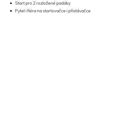
Start pro 2 rozložené padáky
Pytel i fléra na startovačce i přistávačce