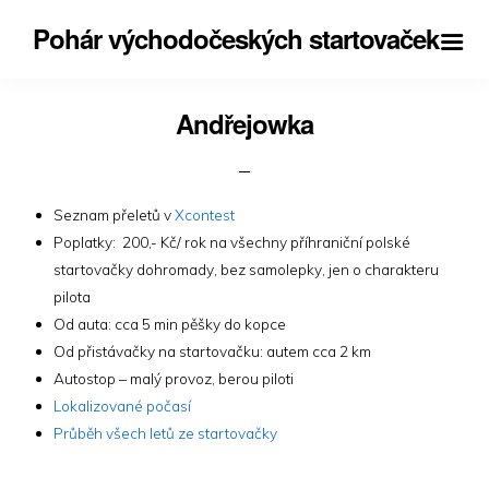
Pohár východočeských startovaček
Andřejowka
Seznam přeletů v
Xcontest
Poplatky: 200,- Kč/ rok na všechny příhraniční polské
startovačky dohromady, bez samolepky, jen o charakteru
pilota
Od auta: cca 5 min pěšky do kopce
Od přistávačky na startovačku: autem cca 2 km
Autostop – malý provoz, berou piloti
Lokalizované počasí
Průběh všech letů ze startovačky