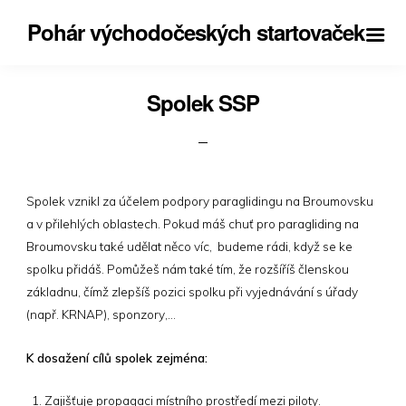
Pohár východočeských startovaček
Spolek SSP
Spolek vznikl za účelem podpory paraglidingu na Broumovsku
a v přilehlých oblastech.
Pokud máš chuť pro paragliding na
Broumovsku také udělat něco víc, budeme rádi, když se ke
spolku přidáš. Pomůžeš nám také tím, že rozšíříš členskou
základnu, čímž zlepšíš pozici spolku při vyjednávání s úřady
(např. KRNAP), sponzory,…
K dosažení cílů spolek zejména:
Zajišťuje propagaci místního prostředí mezi piloty.