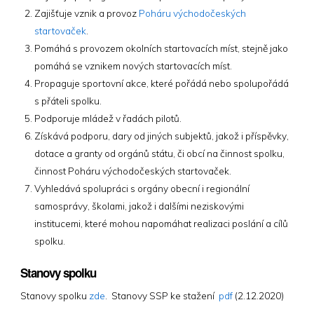
Zajišťuje vznik a provoz
Poháru východočeských
startovaček
.
Pomáhá s provozem okolních startovacích míst, stejně jako
pomáhá se vznikem nových startovacích míst.
Propaguje sportovní akce, které pořádá nebo spolupořádá
s přáteli spolku.
Podporuje mládež v řadách pilotů.
Získává podporu, dary od jiných subjektů, jakož i příspěvky,
dotace a granty od orgánů státu, či obcí na činnost spolku,
činnost Poháru východočeských startovaček.
Vyhledává spolupráci s orgány obecní i regionální
samosprávy, školami, jakož i dalšími neziskovými
institucemi, které mohou napomáhat realizaci poslání a cílů
spolku.
Stanovy spolku
Stanovy spolku
zde
. Stanovy SSP ke stažení
pdf
(2.12.2020)