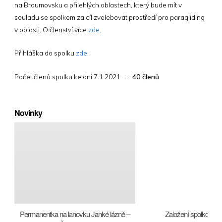
na Broumovsku a přilehlých oblastech, který bude mít v
souladu se spolkem za cíl zvelebovat prostředí
pro paragliding
v oblasti. O členství více
zde
.
Přihláška do spolku
zde
.
Počet členů spolku ke dni 7.1.2021 .....
40 členů
Novinky
Permanentka na lanovku Janké lázně –
Založení spolkové k