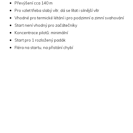
Převýšení cca 140 m
Pro vzlet třeba slabý vítr, dá se lítat i silnější vítr
Vhodné pro termické létání i pro podzimní a zimní svahování
Start není vhodný pro začátečníky
Koncentrace pilotů: minimální
Start pro 1 rozložený padák
Fléra na startu, na přistání chybí