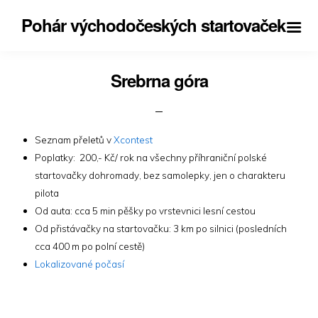
Pohár východočeských startovaček
Srebrna góra
Seznam přeletů v
Xcontest
Poplatky: 200,- Kč/ rok na všechny příhraniční polské
startovačky dohromady, bez samolepky, jen o charakteru
pilota
Od auta: cca 5 min pěšky po vrstevnici lesní cestou
Od přistávačky na startovačku: 3 km po silnici (posledních
cca 400 m po polní cestě)
Lokalizované počasí