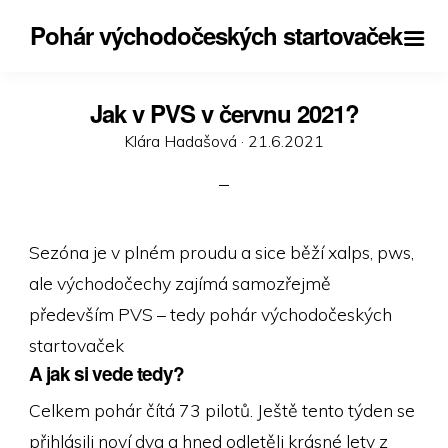
Pohár východočeských startovaček
Jak v PVS v červnu 2021?
Posted
Klára Hadašová ·
21.6.2021
on
Sezóna je v plném proudu a sice běží xalps, pws,
ale východočechy zajímá samozřejmě
především PVS – tedy pohár východočeských
startovaček
A jak si vede tedy?
Celkem pohár čítá 73 pilotů. Ještě tento týden se
přihlásili noví dva a hned odletěli krásné lety z