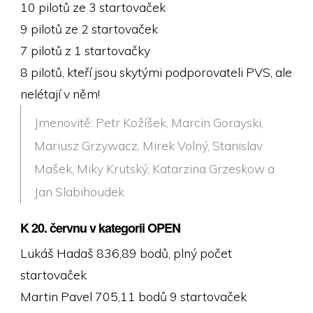
10 pilotů ze 3 startovaček
9 pilotů ze 2 startovaček
7 pilotů z 1 startovačky
8 pilotů, kteří jsou skytými podporovateli PVS, ale
nelétají v něm!
Jmenovitě: Petr Kožíšek, Marcin Gorayski,
Mariusz Grzywacz, Mirek Volný, Stanislav
Mašek, Miky Krutský, Katarzina Grzeskow a
Jan Slabihoudek
K 20. červnu v kategorii OPEN
Lukáš Hadaš 836,89 bodů, plný počet
startovaček
Martin Pavel 705,11 bodů 9 startovaček