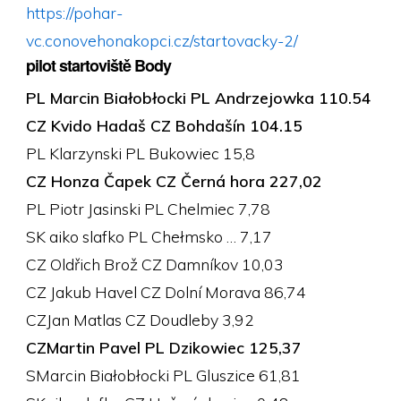
https://pohar-
vc.conovehonakopci.cz/startovacky-2/
pilot startoviště Body
PL Marcin Białobłocki PL Andrzejowka 110.54
CZ Kvido Hadaš CZ Bohdašín 104.15
PL Klarzynski PL Bukowiec 15,8
CZ Honza Čapek CZ Černá hora 227,02
PL Piotr Jasinski PL Chelmiec 7,78
SK aiko slafko PL Chełmsko … 7,17
CZ Oldřich Brož CZ Damníkov 10,03
CZ Jakub Havel CZ Dolní Morava 86,74
CZJan Matlas CZ Doudleby 3,92
CZMartin Pavel PL Dzikowiec 125,37
SMarcin Białobłocki PL Gluszice 61,81