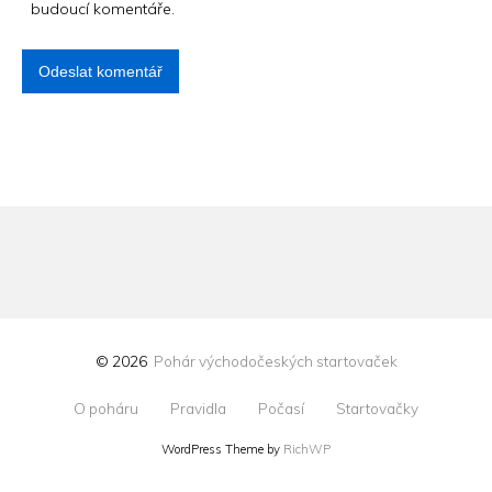
budoucí komentáře.
© 2026
Pohár východočeských startovaček
O poháru
Pravidla
Počasí
Startovačky
WordPress Theme by
RichWP