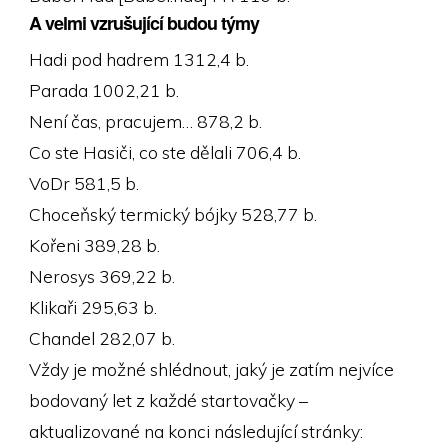
A velmi vzrušující budou týmy
Hadi pod hadrem 1312,4 b.
Parada 1002,21 b.
Není čas, pracujem… 878,2 b.
Co ste Hasiči, co ste dělali 706,4 b.
VoDr 581,5 b.
Choceňský termický bójky 528,77 b.
Kořeni 389,28 b.
Nerosys 369,22 b.
Klikaři 295,63 b.
Chandel 282,07 b.
Vždy je možné shlédnout, jaký je zatím nejvíce
bodovaný let z každé startovačky –
aktualizované na konci následující stránky: