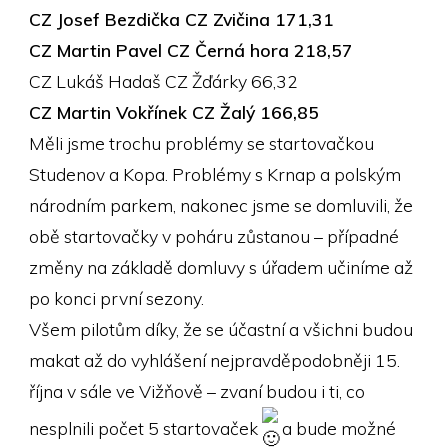
CZ Josef Bezdička CZ Zvičina 171,31
CZ Martin Pavel CZ Černá hora 218,57
CZ Lukáš Hadaš CZ Žďárky 66,32
CZ Martin Vokřínek CZ Žalý 166,85
Měli jsme trochu problémy se startovačkou
Studenov a Kopa. Problémy s Krnap a polským
národním parkem, nakonec jsme se domluvili, že
obě startovačky v poháru zůstanou – případné
změny na základě domluvy s úřadem učiníme až
po konci první sezony.
Všem pilotům díky, že se účastní a všichni budou
makat až do vyhlášení nejpravděpodobněji 15.
října v sále ve Vižňově – zvaní budou i ti, co
nesplnili počet 5 startovaček
a bude možné