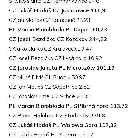
SKaiko slafko CZ Heřmánkovice 0,48
CZ Lukáš Hadaš CZ Jakubovice 116,9
CZJan Matlas CZ Kamenáč 28,23
PL Marcin Białobłocki PL Kopa 160,73
CZ Josef Bezdička CZ Kozákov 244,22
SK aiko slafko CZ Královeck… 9,47
CZ Josef Bezdička CZ Lysá hora 10,92
CZ Jaroslav Janata PL Mieroszów 101,19
CZ Miloš Diviš PL Rudnik 50,97
CZ Jan Matlas CZ Sopotnice 2,52
CZ Jaroslav Tmej CZ Srbce 20,35
PL Marcin Białobłocki PL Stříbrná hora 113,72
CZ Pavel Holubec CZ Studenov 239,8
CZ Lukáš Hadaš PL Wolowa Gora 107,32
CZ Lukáš Hadaš PL Zieleniec 5,02