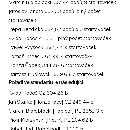
Marcin Bialoblocki 607,44 bodů, 8 startovaček
Jaroslav Janata 607,03 bodů, plný počet
startovaček
Pepa Bezdička 534,52 bodů a 5 startovaček
Kvido Hadaš 475,51, plný počet startovaček
Pawel Wysocki 394,77, 9 startovaček
Tomáš Drnec, 364,99, 4 startovačky
Honza Čapek, 344,76, 6 startovaček
Bartosz Pudlowski, 329,63, 7 startovaček
Pořadí ve standardu je následující
Kvido Hadaš CZ 304,26 b.
Jan Stárka [Honza_pce] CZ 249,44 b.
Marcin Białobłocki [Tapicer] PL 235,73 b.
Piotr Klarzynski [PiotrK] PL 204,62 b.
Babel Had [Babel.had] FR 119 b.