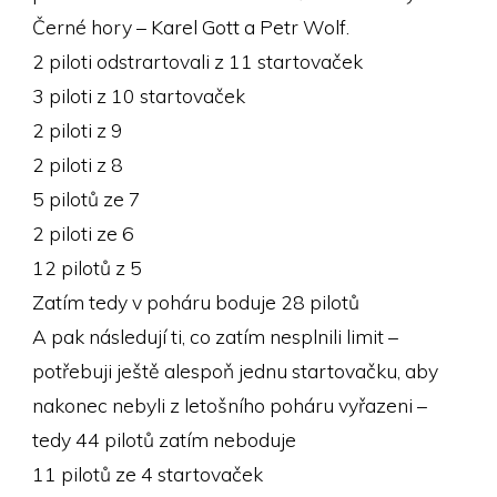
Černé hory – Karel Gott a Petr Wolf.
2 piloti odstrartovali z 11 startovaček
3 piloti z 10 startovaček
2 piloti z 9
2 piloti z 8
5 pilotů ze 7
2 piloti ze 6
12 pilotů z 5
Zatím tedy v poháru boduje 28 pilotů
A pak následují ti, co zatím nesplnili limit –
potřebuji ještě alespoň jednu startovačku, aby
nakonec nebyli z letošního poháru vyřazeni –
tedy 44 pilotů zatím neboduje
11 pilotů ze 4 startovaček