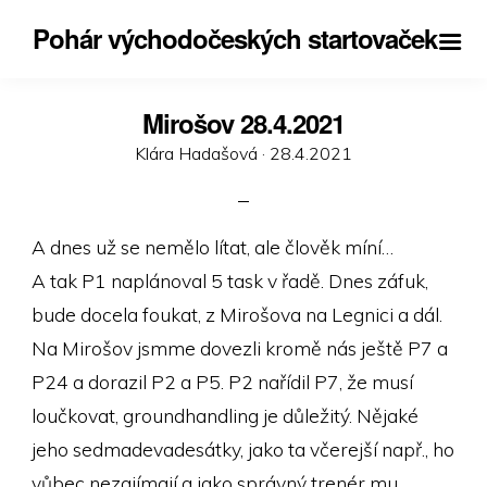
Pohár východočeských startovaček
Mirošov 28.4.2021
Posted
Klára Hadašová ·
28.4.2021
on
A dnes už se nemělo lítat, ale člověk míní…
A tak P1 naplánoval 5 task v řadě. Dnes záfuk,
bude docela foukat, z Mirošova na Legnici a dál.
Na Mirošov jsmme dovezli kromě nás ještě P7 a
P24 a dorazil P2 a P5. P2 nařídil P7, že musí
loučkovat, groundhandling je důležitý. Nějaké
jeho sedmadevadesátky, jako ta včerejší např., ho
vůbec nezajímají a jako správný trenér mu