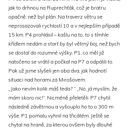
jak to drhnou na Ruprechťák, což je bratru
opačně, než byl plán. Na traverz větru se
neprosazovali rychlostí 10 a v nejlepším případě
15 km. P4 prohlásil –
kašlu na to, to s tímhle
křídlem nedám a start by byl větrný boj, než bych
se dostal do rozumné výšky,
P1, co měl již
natočeno se vrátil a počkal na P7 a odpálili to.
Pak už jsme slyšeli jen oba dva, jak hodnotí
situaci nad horami za Mirošovem:
„Jako nevím kolik máš teda? “ „No, já myslím, že
mám skoro nic!“.
Nicméně přeletěli. P7 chytil
následně závětrnou a vyšouplo ho to o 300 m
výše, P1 pomalu vyhnil na třicátém. Ještě se
chytal na hraně, za kterou ovšem byly dlouhé