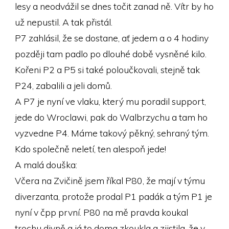
lesy a neodvážil se dnes točit zanad ně. Vítr by ho
už nepustil. A tak přistál.
P7 zahlásil, že se dostane, ať jedem a o 4 hodiny
později tam padlo po dlouhé době vysněné kilo.
Kořeni P2 a P5 si také poloučkovali, stejně tak
P24, zabalili a jeli domů.
A P7 je nyní ve vlaku, který mu poradil support,
jede do Wroclawi, pak do Walbrzychu a tam ho
vyzvedne P4. Máme takový pěkný, sehraný tým.
Kdo společně neletí, ten alespoň jede!
A malá douška:
Včera na Zvičině jsem říkal P80, že mají v týmu
diverzanta, protože prodal P1 padák a tým P1 je
nyní v čpp první. P80 na mě pravda koukal
trochu divně a já to doma zkoukla a zjistila, že v