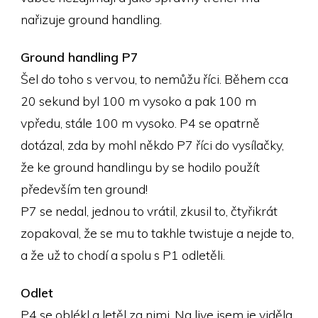
nařizuje ground handling.
Ground handling P7
Šel do toho s vervou, to nemůžu říci. Během cca
20 sekund byl 100 m vysoko a pak 100 m
vpředu, stále 100 m vysoko. P4 se opatrně
dotázal, zda by mohl někdo P7 říci do vysílačky,
že ke ground handlingu by se hodilo použít
především ten ground!
P7 se nedal, jednou to vrátil, zkusil to, čtyřikrát
zopakoval, že se mu to takhle twistuje a nejde to,
a že už to chodí a spolu s P1 odletěli.
Odlet
P4 se oblékl a letěl za nimi. Na live jsem je viděla,