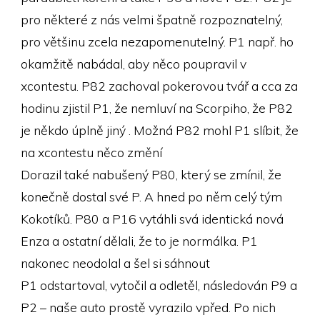
pro některé z nás velmi špatně rozpoznatelný,
pro většinu zcela nezapomenutelný. P1 např. ho
okamžitě nabádal, aby něco poupravil v
xcontestu. P82 zachoval pokerovou tvář a cca za
hodinu zjistil P1, že nemluví na Scorpiho, že P82
je někdo úplně jiný . Možná P82 mohl P1 slíbit, že
na xcontestu něco změní
Dorazil také nabušený P80, který se zmínil, že
konečně dostal své P. A hned po něm celý tým
Kokotíků. P80 a P16 vytáhli svá identická nová
Enza a ostatní dělali, že to je normálka. P1
nakonec neodolal a šel si sáhnout
P1 odstartoval, vytočil a odletěl, následován P9 a
P2 – naše auto prostě vyrazilo vpřed. Po nich