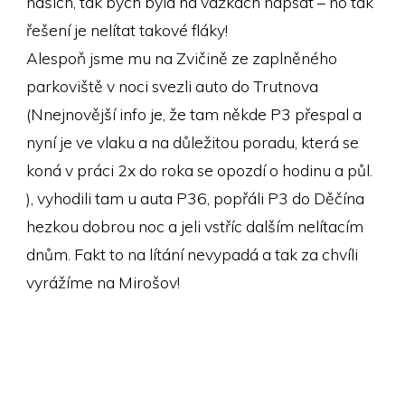
našich, tak bych byla na vážkách napsat – no tak
řešení je nelítat takové fláky!
Alespoň jsme mu na Zvičině ze zaplněného
parkoviště v noci svezli auto do Trutnova
(Nnejnovější info je, že tam někde P3 přespal a
nyní je ve vlaku a na důležitou poradu, která se
koná v práci 2x do roka se opozdí o hodinu a půl.
), vyhodili tam u auta P36, popřáli P3 do Děčína
hezkou dobrou noc a jeli vstříc dalším nelítacím
dnům. Fakt to na lítání nevypadá a tak za chvíli
vyrážíme na Mirošov!