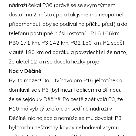
nádraží čekal P36 (právě se se svým týmem
dostali na 2. místo čpp a tak jsme mu neopoměli
připomenout, aby se podíval na příčku před ) a do
telefonu postupně hlásili ostatní – P16 166km,
P80 171 km, P3 142 km, P82 150 km. P2 seděl
v autě 180 km od baráku a povzdechl si, že na to,
že uletěl 12 km se docela hezky projel
Noc v Děčíně
Byl to mazec! Do Litvínova pro P16 jel tatínek a
domluvili se s P3 (byl mezi Teplicemi a Bílinou),
že se sejdou v Děčíně. Po cestě zpět volá P3, že
P16 má vybitý telefon, on sedí na nádraží v
Děčíně, nic nejede a nemůže se mu dovolat. P3
byl trochu neštastný, kdyby nebodoval v týmu