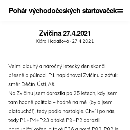
Pohár východočeských startovaček
Zvičina 27.4.2021
Posted
Klára Hadašová ·
27.4.2021
on
Velmi dlouhý a náročný letecký den skončil
přesně o půlnoci. P1 naplánoval Zvičinu a záfuk
směr Děčín, Ústí, Aš.
Na Zvičinu jsem dorazila po 25 letech, kdy jsem
tam hodně polítala – hodně na mě (byla jsem
blatouchář), tedy padla nostalgie. Chvíli po nás,
tedy P1+P4+P23 a také P9+P2 dorazili
pardubičtí kořeni a také P36 a nové P82. P82 je