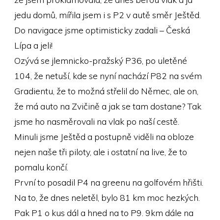
jedu domů, mířila jsem i s P2 v autě směr Ještěd.
Do navigace jsme optimisticky zadali – Česká
Lípa a jeli!
Ozývá se jlemnicko-pražský P36, po uletěné
104, že netuší, kde se nyní nachází P82 na svém
Gradientu, že to možná střelil do Němec, ale on,
že má auto na Zvičině a jak se tam dostane? Tak
jsme ho nasměrovali na vlak po naší cestě.
Minuli jsme Ještěd a postupně viděli na obloze
nejen naše tři piloty, ale i ostatní na live, že to
pomalu končí.
První to posadil P4 na greenu na golfovém hřišti.
Na to, že dnes neletěl, bylo 81 km moc hezkých.
Pak P1 o kus dál a hned na to P9. 9km dále na