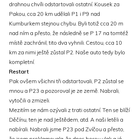
drahnou chvíli odstartovali ostatní. Kousek za
Pakou, cca 20 km udělali P1 i P9 nad
Kumburkem stejnou chybu. Byli totiž cca 20 m
nad ním a přesto, že následně se P 17 na tomtéž
místě zachránil, tito dva vyhnili. Cestou, cca 10
km za nimi ještě zůstal P2. Naše auto tedy bylo
kompletní.
Restart
Pak ovšem všichni tři odstartovali, P2 zůstal se
mnou a P23 a pozoroval je ze země. Nabrali,
vytočili a zmizeli.
Mezitím se nám ozývali z trati ostatní. Ten se blíží
Děčínu, ten je nad Ještědem, atd. A naši letěli a
nabírali. Nabrali jsme P23 pod Zvíčou a přesto,
že jsem proklamovala, že dnes berou vlak a já