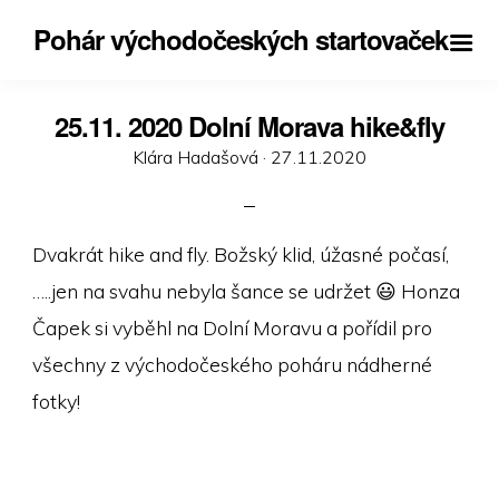
Pohár východočeských startovaček
25.11. 2020 Dolní Morava hike&fly
Posted
Klára Hadašová ·
27.11.2020
on
Dvakrát hike and fly. Božský klid, úžasné počasí,
…..jen na svahu nebyla šance se udržet
😃 Honza
Čapek si vyběhl na Dolní Moravu a pořídil pro
všechny z východočeského poháru nádherné
fotky!