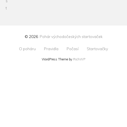
© 2026
Pohár východočeských startovaček
O poháru
Pravidla
Počasí
Startovačky
WordPress Theme by
RichWP