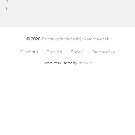
© 2026
Pohár východočeských startovaček
O poháru
Pravidla
Počasí
Startovačky
WordPress Theme by
RichWP