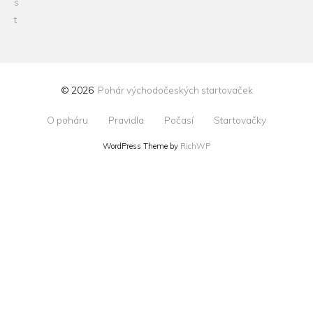
© 2026
Pohár východočeských startovaček
O poháru
Pravidla
Počasí
Startovačky
WordPress Theme by
RichWP